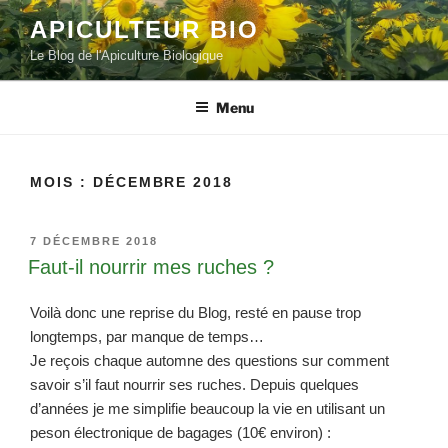
Aller
APICULTEUR BIO
au
Le Blog de l'Apiculture Biologique
contenu
principal
Menu
MOIS :
DÉCEMBRE 2018
PUBLIÉ
7 DÉCEMBRE 2018
LE
Faut-il nourrir mes ruches ?
Voilà donc une reprise du Blog, resté en pause trop
longtemps, par manque de temps…
Je reçois chaque automne des questions sur comment
savoir s’il faut nourrir ses ruches. Depuis quelques
d’années je me simplifie beaucoup la vie en utilisant un
peson électronique de bagages (10€ environ) :