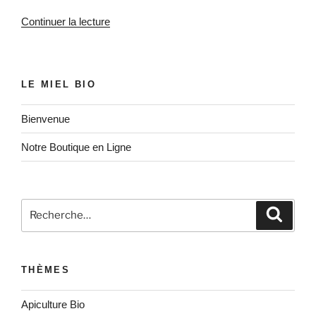
de
Continuer la lecture
« Faut-
il
nourrir
LE MIEL BIO
mes
ruches
Bienvenue
? »
Notre Boutique en Ligne
Recherche
Recher
pour
:
THÈMES
Apiculture Bio