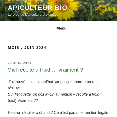
Aller
APICULTEUR BIO
au
Le Blog de l'Apiculture Biologique
contenu
principal
Menu
MOIS :
JUIN 2024
PUBLIÉ
23 JUIN 2024
LE
Miel recolté à froid … vraiment ?
J’ai trouvé cela aujourd’hui sur google comme premier
résultat.
Sur l’étiquette, on doit avoir la mention « récolté à froid »
(sic!) Vraiment ??
Peut-on récolter à chaud ? Ce n’est pas une mention légale