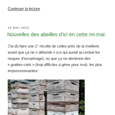
de
Continuer la lecture
« Un
essaim
qui
PUBLIÉ
15 MAI 2022
LE
s’installe »
Nouvelles des abeilles d’ici en cette mi-mai.
J’ai dû faire une 1° récolte de celles prés de la miellerie
avant que ça ne « déborde » (ce qui aurait accentué les
risques d’essaimage), ou que ça ne devienne des
« grattes-ciels » (trop difficiles à gérer pour moi). les plus
impressionnantes: