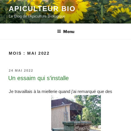
Aller
APICULTEUR BIO
au
Le Blog de l'Apiculture Biologique
contenu
principal
Menu
MOIS :
MAI 2022
PUBLIÉ
24 MAI 2022
LE
Un essaim qui s’installe
Je travaillais à la miellerie quand j’ai remarqué que des