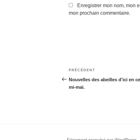
Enregistrer mon nom, mon e-
mon prochain commentaire.
Navigation
Article
PRÉCÉDENT
de
précédent
Nouvelles des abeilles d’ici en ce
mi-mai.
l’article
Fièrement propulsé par WordPress