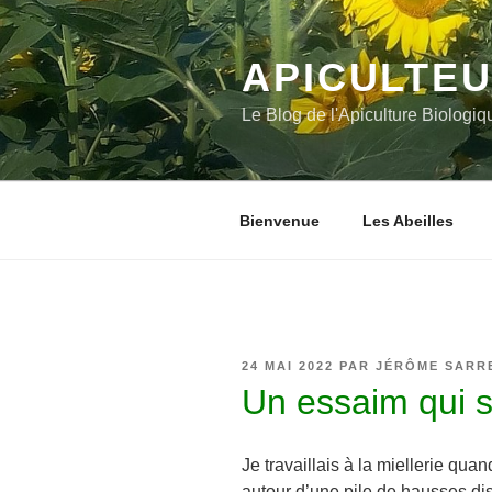
Aller
au
contenu
APICULTEU
principal
Le Blog de l'Apiculture Biologiq
Bienvenue
Les Abeilles
PUBLIÉ
24 MAI 2022
PAR
JÉRÔME SARR
LE
Un essaim qui s’
Je travaillais à la miellerie qua
autour
d’une pile de hausses dis