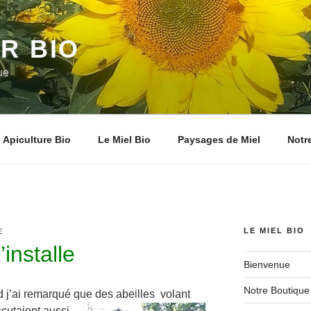
R BIO
ue
Apiculture Bio
Le Miel Bio
Paysages de Miel
Notr
LE MIEL BIO
E
installe
Bienvenue
Notre Boutique
nd j’ai remarqué que des abeilles volant
cutaient aussi