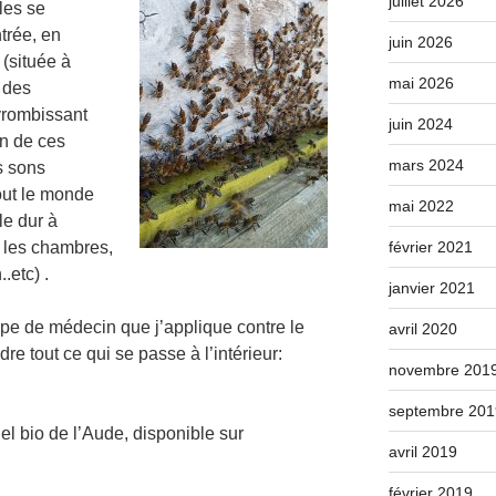
juillet 2026
les se
trée, en
juin 2026
(située à
mai 2026
r des
 vrombissant
juin 2024
on de ces
mars 2024
s sons
out le monde
mai 2022
le dur à
r les chambres,
février 2021
.etc) .
janvier 2021
cope de médecin que j’applique contre le
avril 2020
re tout ce qui se passe à l’intérieur:
novembre 201
septembre 201
el bio de l’Aude, disponible sur
avril 2019
février 2019