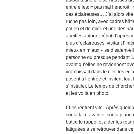
entre elles: « pas mal l’endroit 
des éclaireuses… J’ai alors vite
ruche pas loin, avec cadres bâtis
pollen et de miel. et une des h
abeilles autour. Début d’après-m
plus d’éclaireuses, visitant l’inté
mieux en mieux » se disaient-el
personne ou presque pendant 1/
avant qu’elles ne reviennent ave
vrombissait dans le ciel; les écl
posent à l’entrée et invitent tou
s’installer. Le temps de cherche
et les voilà en photo:
Elles rentrent vite. Après quelq
sur la
face avant et sur la planc
battre le rappel et aider les reta
fatiguées à se retrouver dans c