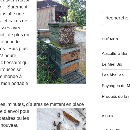
! » . .Surement
 installé une
Recherche
pour
, et traces de
:
ausses avec
idi, de plus en
THÈMES
rieur: « de
les. Puis plus
Apiculture Bio
2 heure,
c l’essaim qui
Le Miel Bio
aireuses se
Les Abeilles
t le monde à
r mon portable
Paysages de M
Produits de la 
ues minutes, d’autres se mettent en place
he d’envol pour
BLOG
rdataires ou les
e nouveau