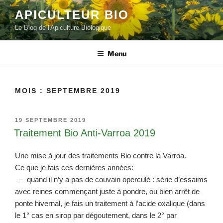
Aller
APICULTEUR BIO
au
Le Blog de l'Apiculture Biologique
contenu
principal
Menu
MOIS :
SEPTEMBRE 2019
PUBLIÉ
19 SEPTEMBRE 2019
LE
Traitement Bio Anti-Varroa 2019
Une mise à jour des traitements Bio contre la Varroa.
Ce que je fais ces dernières années:
– quand il n’y a pas de couvain operculé : série d’essaims
avec reines commençant juste à pondre, ou bien arrêt de
ponte hivernal, je fais un traitement à l’acide oxalique (dans
le 1° cas en sirop par dégoutement, dans le 2° par