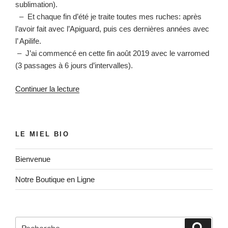
sublimation).
– Et chaque fin d’été je traite toutes mes ruches: après
l’avoir fait avec l’Apiguard, puis ces dernières années avec
l’ Apilife.
– J’ai commencé en cette fin août 2019 avec le varromed
(3 passages à 6 jours d’intervalles).
de
Continuer la lecture
« Traitement
Bio
Anti-
LE MIEL BIO
Varroa
2019 »
Bienvenue
Notre Boutique en Ligne
Recherche
Recher