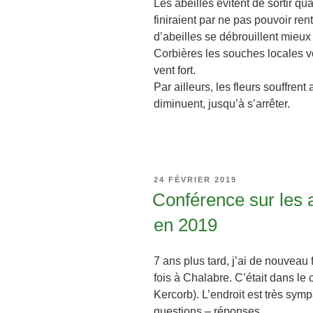
Les abeilles évitent de sortir quan
finiraient par ne pas pouvoir ren
d’abeilles se débrouillent mieux
Corbières les souches locales v
vent fort.
Par ailleurs, les fleurs souffrent
diminuent, jusqu’à s’arrêter.
PUBLIÉ
24 FÉVRIER 2019
LE
Conférence sur les a
en 2019
7 ans plus tard, j’ai de nouveau 
fois à Chalabre. C’était dans le
Kercorb). L’endroit est très symp
questions – réponses.