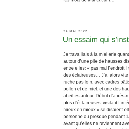
PUBLIÉ
24 MAI 2022
LE
Un essaim qui s’inst
Je travaillais à la miellerie qua
autour
d’une pile de hausses dis
entre elles: « pas mal l’endroit 
des éclaireuses… J’ai alors vite
ruche pas loin, avec cadres bâtis
pollen et de miel. et une des h
abeilles autour. Début d’après-m
plus d’éclaireuses, visitant l’inté
mieux en mieux » se disaient-el
personne ou presque pendant 1/
avant qu’elles ne reviennent ave