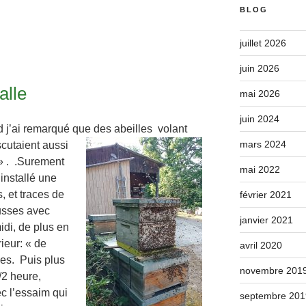
BLOG
juillet 2026
juin 2026
alle
mai 2026
juin 2024
nd j’ai remarqué que des abeilles volant
mars 2024
cutaient aussi
! » . .Surement
mai 2022
 installé une
, et traces de
février 2021
ausses avec
janvier 2021
idi, de plus en
rieur: « de
avril 2020
les. Puis plus
novembre 201
2 heure,
c l’essaim qui
septembre 201