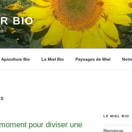
R BIO
ue
Apiculture Bio
Le Miel Bio
Paysages de Miel
Notr
ES
LE MIEL BIO
r moment pour diviser une
Bienvenue