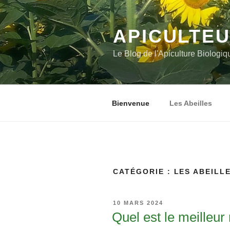
Aller
au
contenu
APICULTEU
principal
Le Blog de l'Apiculture Biologiq
Bienvenue
Les Abeilles
CATÉGORIE :
LES ABEILL
PUBLIÉ
10 MARS 2024
LE
Quel est le meilleu