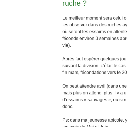
ruche ?
Le meilleur moment sera celui o
les observer dans des ruches a
où seront les essaims en attent
féconds environ 3 semaines après
vie).
Après faut espérer quelques jo
suivant la division, c’était le c
fin mars, fécondations vers le 20
On peut attendre avril (dans une
mais plus on attend, plus il y a
d’essaims « sauvages », ou si r
donc.
Ps: dans ma jeunesse apicole, y’
les mois de Mai et Juin…