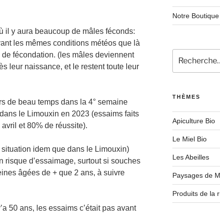
Notre Boutique
ù il y aura beaucoup de mâles féconds:
yant les mêmes conditions météos que là
Recherche
e de fécondation. (les mâles deviennent
pour
 leur naissance, et le restent toute leur
:
THÈMES
urs de beau temps dans la 4° semaine
as dans le Limouxin en 2023 (essaims faits
Apiculture Bio
 avril et 80% de réussite).
Le Miel Bio
 situation idem que dans le Limouxin)
Les Abeilles
 un risque d’essaimage, surtout si souches
eines âgées de + que 2 ans, à suivre
Paysages de M
Produits de la 
a 50 ans, les essaims c’était pas avant