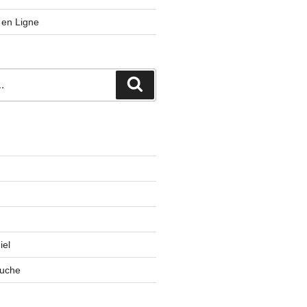
 en Ligne
Recherche
iel
ruche