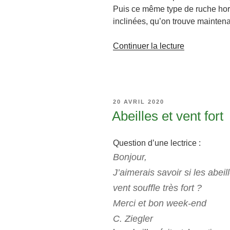
Puis ce même type de ruche hori
inclinées, qu’on trouve mainten
de
Continuer la lecture
« Ruche
Kényane »
PUBLIÉ
20 AVRIL 2020
LE
Abeilles et vent fort
Question d’une lectrice :
Bonjour,
J’aimerais savoir si les abeil
vent
souffle très fort ?
Merci et bon week-end
C. Ziegler