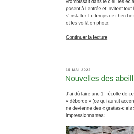
vrombissait dans le ciel; les écl
posent à l’entrée et invitent tou
s’installer. Le temps de cherche
et les voilà en photo:
de
Continuer la lecture
« Un
essaim
qui
s’installe »
PUBLIÉ
15 MAI 2022
LE
Nouvelles des abeill
J’ai dû faire une 1° récolte de c
« déborde » (ce qui aurait acce
ne devienne des « grattes-ciels » 
impressionnantes: