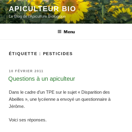
Aller
APICULTEUR BIO
au
Le Blog de l'Apiculture Biologique
contenu
principal
Menu
ÉTIQUETTE :
PESTICIDES
PUBLIÉ
10 FÉVRIER 2011
LE
Questions à un apiculteur
Dans le cadre d’un TPE sur le sujet « Disparition des
Abeilles », une lycéenne a envoyé un questionnaire à
Jérôme.
Voici ses réponses.