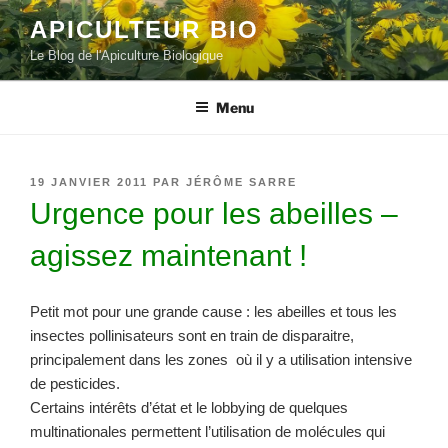
Aller
APICULTEUR BIO
au
Le Blog de l'Apiculture Biologique
contenu
principal
Menu
PUBLIÉ
19 JANVIER 2011
PAR
JÉRÔME SARRE
LE
Urgence pour les abeilles –
agissez maintenant !
Petit mot pour une grande cause : les abeilles et tous les
insectes pollinisateurs sont en train de disparaitre,
principalement dans les zones où il y a utilisation intensive
de pesticides.
Certains intérêts d’état et le lobbying de quelques
multinationales permettent l’utilisation de molécules qui