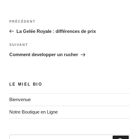
Navigation
Article
PRÉCÉDENT
de
précédent
La Gelée Royale : différences de prix
l’article
Article
SUIVANT
suivant
Comment developper un rucher
LE MIEL BIO
Bienvenue
Notre Boutique en Ligne
Recherche