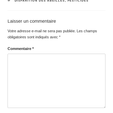
ÉTIQUETTES
DISPARITION DES ABEILLES
,
PESTICIDES
Laisser un commentaire
Votre adresse e-mail ne sera pas publiée.
Les champs
obligatoires sont indiqués avec
*
Commentaire
*