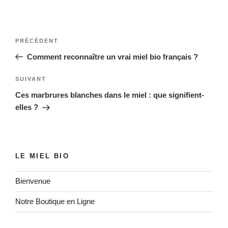
Navigation
Article
PRÉCÉDENT
de
précédent
Comment reconnaître un vrai miel bio français ?
l’article
Article
SUIVANT
suivant
Ces marbrures blanches dans le miel : que signifient-
elles ?
LE MIEL BIO
Bienvenue
Notre Boutique en Ligne