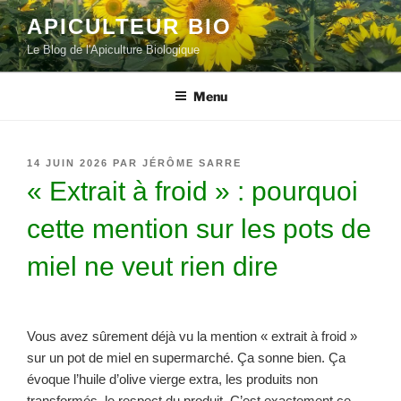
Aller
APICULTEUR BIO
au
Le Blog de l'Apiculture Biologique
contenu
principal
Menu
PUBLIÉ
14 JUIN 2026
PAR
JÉRÔME SARRE
LE
« Extrait à froid » : pourquoi
cette mention sur les pots de
miel ne veut rien dire
Vous avez sûrement déjà vu la mention « extrait à froid »
sur un pot de miel en supermarché. Ça sonne bien. Ça
évoque l’huile d’olive vierge extra, les produits non
transformés, le respect du produit. C’est exactement ce