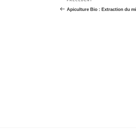
Article
de
précédent
Apiculture Bio : Extraction du mi
l’article