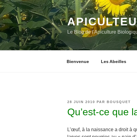
Aller
au
contenu
APICULTEU
principal
Le Blog de l'Apiculture Biologiq
Bienvenue
Les Abeilles
PUBLIÉ
28 JUIN 2010
PAR
BOUSQUET
LE
Qu’est-ce que l
L’œuf, à la naissance a droit à 
larves sont nourries au « pain d