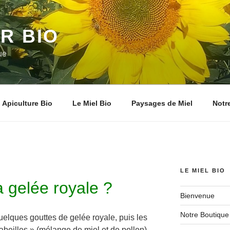
R BIO
ue
Apiculture Bio
Le Miel Bio
Paysages de Miel
Notr
LE MIEL BIO
a gelée royale ?
Bienvenue
Notre Boutique
quelques gouttes de gelée royale, puis les
’abeilles » (mélange de miel et de pollen)