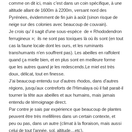
comme on dit ici, mais c’est dans un coin spécifique, à une
altitude allant de 1600m à 2200m, versant nord des
Pyrénées, évidemment de fin juin à août (sinon risque de
neige sur des colonies avec beaucoup de couvain).
Je crois qu’ il sagit d’une sous-espèce de «
Rhododendron
ferrugineux »; ils ne sont pas toxiques là où ils sont (en tout
cas la faune locale dont les ours, et les ruminants
transhumants n’en souffrent pas). Les abeilles en raffolent
quand ça mielle bien, et en plus sont en meilleure forme
que les autres quand je les redescends.Le miel est très
doux, délicat, tout en finesse.
J’ai beaucoup entendu sur d’autres rhodos, dans d’autres
régions, jusqu’aux contreforts de l’Himalaya où il fait parait-il
tourner la tête aux abeilles et aux humains, mais jamais
entendu de témoignage direct.
Par contre je sais par expérience que beaucoup de plantes
peuvent être très mellifères dans un certain contexte, et
peu ou pas, dans un autre (climat à la floraison, mais aussi
celui de tout l’année, sol, altitude…etc).