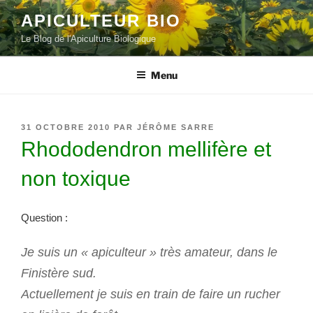
Aller
APICULTEUR BIO
au
Le Blog de l'Apiculture Biologique
contenu
principal
Menu
PUBLIÉ
31 OCTOBRE 2010
PAR
JÉRÔME SARRE
LE
Rhododendron mellifère et
non toxique
Question :
Je suis un « apiculteur » très amateur, dans le
Finistère sud.
Actuellement je suis en train de faire un rucher