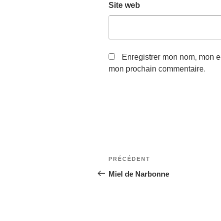
Site web
Enregistrer mon nom, mon e-
mon prochain commentaire.
Navigation
Article
PRÉCÉDENT
de
précédent
Miel de Narbonne
l’article