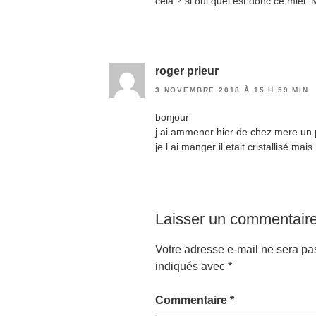
cela ? si oui quel est donc ce miel.
roger prieur
3 NOVEMBRE 2018 À 15 H 59 MIN
bonjour
j ai ammener hier de chez mere un 
je l ai manger il etait cristallisé mai
Laisser un commentair
Votre adresse e-mail ne sera pa
indiqués avec
*
Commentaire
*