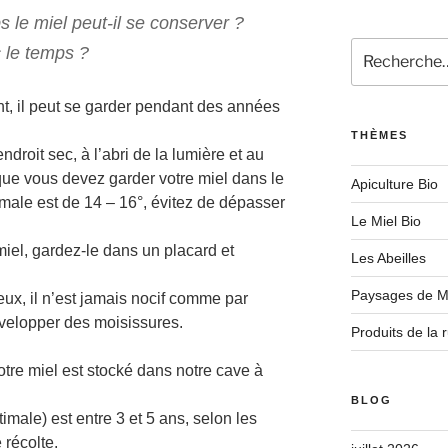
le miel peut-il se conserver ?
Recherche
c le temps ?
pour
:
nt, il peut se garder pendant des années
THÈMES
droit sec, à l’abri de la lumière et au
e que vous devez garder votre miel dans le
Apiculture Bio
timale est de 14 – 16°, évitez de dépasser
Le Miel Bio
iel, gardez-le dans un placard et
Les Abeilles
Paysages de M
eux, il n’est jamais nocif comme par
évelopper des moisissures.
Produits de la 
tre miel est stocké dans notre cave à
BLOG
le) est entre 3 et 5 ans, selon les
 récolte.