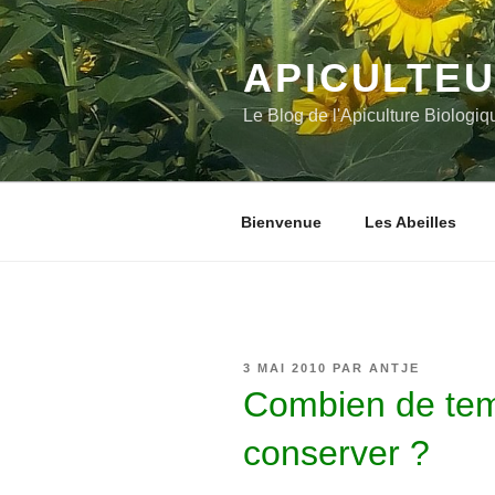
Aller
au
contenu
APICULTEU
principal
Le Blog de l'Apiculture Biologiq
Bienvenue
Les Abeilles
PUBLIÉ
3 MAI 2010
PAR
ANTJE
LE
Combien de temp
conserver ?